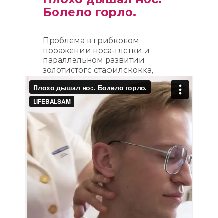
Болело горло.
Проблема в грибковом 
поражении носа-глотки и 
параллельном развитии 
золотистого стафилококка, 
поэтому нужно ежедневно 
протирать кожу лица бальзамами 
LIFEBALSAM и ими же раз в день, 
целую неделю полоскать горло.